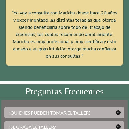
"Yo voy a consulta con Marichu desde hace 20 años
y experimentado las distintas terapias que otorga
siendo beneficiaria sobre todo del trabajo de
creencias, los cuales recomiendo ampliamente.
Marichu es muy profesional y muy científica y esto
aunado a su gran intuición otorga mucha confianza
en sus consultas."
Preguntas Frecuentes
¿QUIENES PUEDEN TOMAR EL TALLER?
En especial está pensado para Tí mujer que cumples
mil roles y buscas herramientas para vivir en
¿SE GRABA EL TALLER?